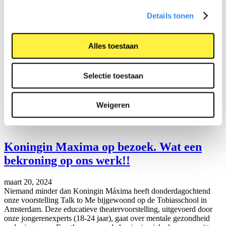
Thema’s
Details tonen
Over ons
Team
Alles toestaan
Onze organisatie
Vacatures
Jaarverslagen
Selectie toestaan
Artikelen
Contact
Weigeren
Steun Kikid
Koningin Maxima op bezoek. Wat een
bekroning op ons werk!!
maart 20, 2024
Niemand minder dan Koningin Máxima heeft donderdagochtend
onze voorstelling Talk to Me bijgewoond op de Tobiasschool in
Amsterdam. Deze educatieve theatervoorstelling, uitgevoerd door
onze jongerenexperts (18-24 jaar), gaat over mentale gezondheid