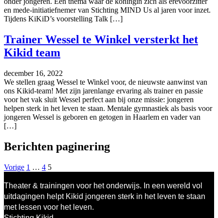
onder jongeren. Een thema waar de koningin zich als erevoorzitter
en mede-initiatiefnemer van Stichting MIND Us al jaren voor inzet.
Tijdens KiKiD’s voorstelling Talk […]
Trainer Wessel te Winkel versterkt het
Kikid team
december 16, 2022
We stellen graag Wessel te Winkel voor, de nieuwste aanwinst van
ons Kikid-team! Met zijn jarenlange ervaring als trainer en passie
voor het vak sluit Wessel perfect aan bij onze missie: jongeren
helpen sterk in het leven te staan. Mentale gymnastiek als basis voor
jongeren Wessel is geboren en getogen in Haarlem en vader van
[…]
Berichten paginering
Vorige
1
…
4
5
Theater & trainingen voor het onderwijs. In een wereld vol
uitdagingen helpt Kikid jongeren sterk in het leven te staan
met lessen voor het leven.
Stichting Kikid