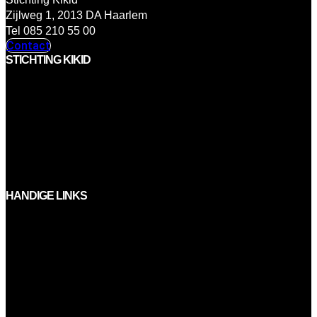
Zijlweg 1, 2013 DA Haarlem
Tel 085 210 55 00
Contact
STICHTING KIKID
Menu
Aanbod
Over ons
Team & bestuur
Partners
Steun Kikid
HANDIGE LINKS
Menu
Vacatures
Jaarverslagen
Privacybeleid
Klachtenregeling
Meldpunt en integriteit