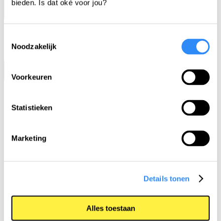
bieden. Is dat oké voor jou?
Toestemmingsselectie
Noodzakelijk
Voorkeuren
Statistieken
Home
Aanbod
Marketing
Educatief theater
Videolessen
Gastlessen en
Details tonen
trainingen
Projectweken
Ademlessen
Alles toestaan
Project Comeback