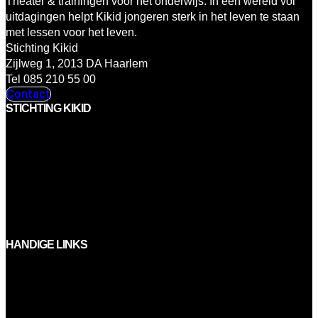
Theater & trainingen voor het onderwijs. In een wereld vol
uitdagingen helpt Kikid jongeren sterk in het leven te staan
met lessen voor het leven.
Stichting Kikid
Zijlweg 1, 2013 DA Haarlem
Tel 085 210 55 00
Contact
STICHTING KIKID
Menu
Aanbod
Over ons
Team & bestuur
Partners
Steun Kikid
HANDIGE LINKS
Menu
Vacatures
Jaarverslagen