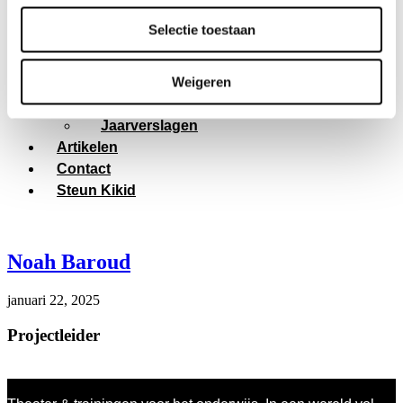
Thema’s
Selectie toestaan
Over ons
Team
Weigeren
Onze organisatie
Vacatures
Jaarverslagen
Artikelen
Contact
Steun Kikid
Noah Baroud
januari 22, 2025
Projectleider